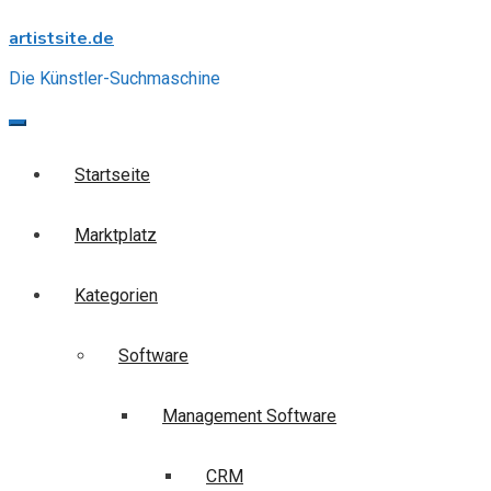
Skip
artistsite.de
to
content
Die Künstler-Suchmaschine
Startseite
Marktplatz
Kategorien
Software
Management Software
CRM