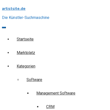
Skip
artistsite.de
to
content
Die Künstler-Suchmaschine
Startseite
Marktplatz
Kategorien
Software
Management Software
CRM