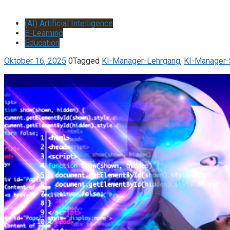
(AI) Artificial Intelligence
E-Learning
Education
Oktober 16, 2025
0
Tagged
KI-Manager-Lehrgang
,
KI-Manager-