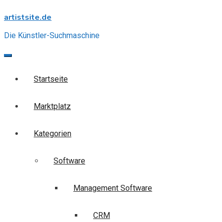
Skip
artistsite.de
to
content
Die Künstler-Suchmaschine
Startseite
Marktplatz
Kategorien
Software
Management Software
CRM