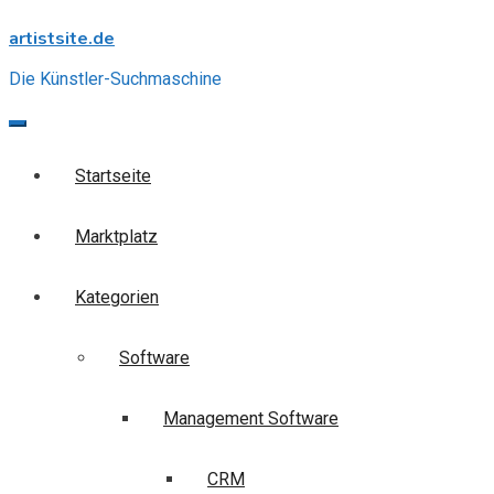
Skip
artistsite.de
to
content
Die Künstler-Suchmaschine
Startseite
Marktplatz
Kategorien
Software
Management Software
CRM