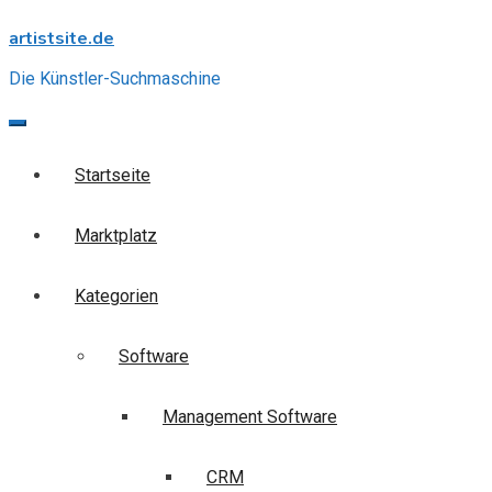
Skip
artistsite.de
to
content
Die Künstler-Suchmaschine
Startseite
Marktplatz
Kategorien
Software
Management Software
CRM