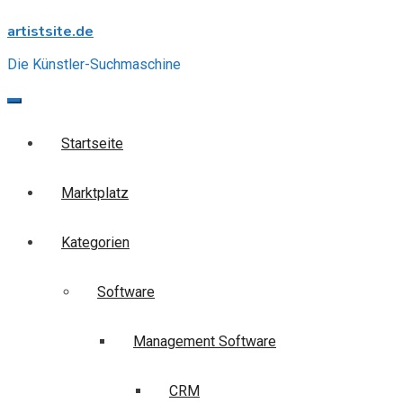
Skip
artistsite.de
to
content
Die Künstler-Suchmaschine
Startseite
Marktplatz
Kategorien
Software
Management Software
CRM