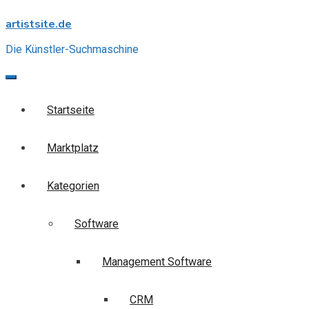
Skip
artistsite.de
to
content
Die Künstler-Suchmaschine
Startseite
Marktplatz
Kategorien
Software
Management Software
CRM