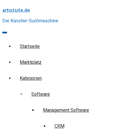
Skip
artistsite.de
to
content
Die Künstler-Suchmaschine
Startseite
Marktplatz
Kategorien
Software
Management Software
CRM