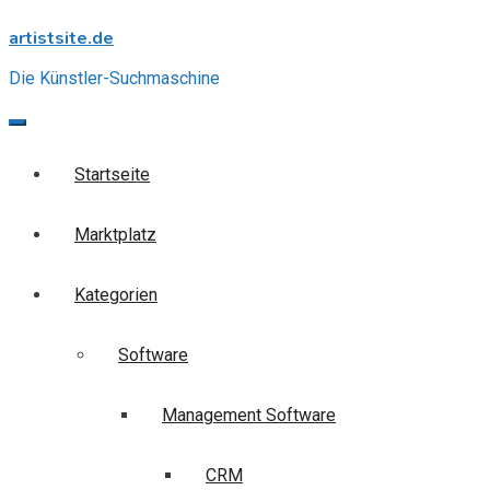
Skip
artistsite.de
to
content
Die Künstler-Suchmaschine
Startseite
Marktplatz
Kategorien
Software
Management Software
CRM