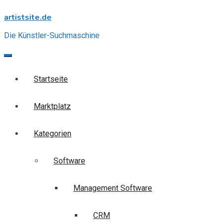
Skip
artistsite.de
to
content
Die Künstler-Suchmaschine
Startseite
Marktplatz
Kategorien
Software
Management Software
CRM