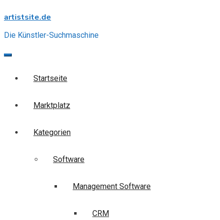
Skip
artistsite.de
to
content
Die Künstler-Suchmaschine
Startseite
Marktplatz
Kategorien
Software
Management Software
CRM