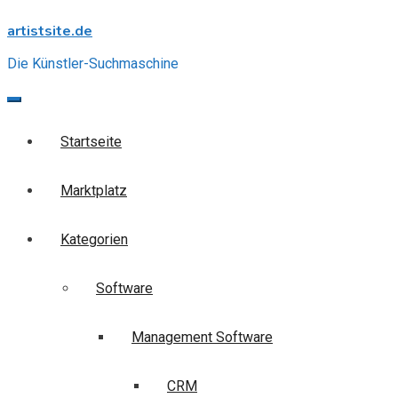
Skip
artistsite.de
to
content
Die Künstler-Suchmaschine
Startseite
Marktplatz
Kategorien
Software
Management Software
CRM