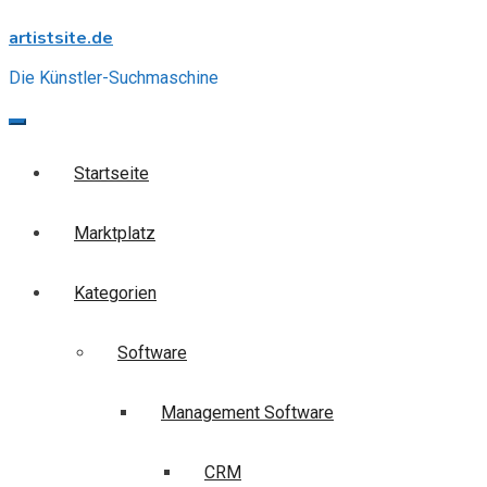
Skip
artistsite.de
to
content
Die Künstler-Suchmaschine
Startseite
Marktplatz
Kategorien
Software
Management Software
CRM