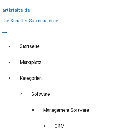
Skip
artistsite.de
to
content
Die Künstler-Suchmaschine
Startseite
Marktplatz
Kategorien
Software
Management Software
CRM