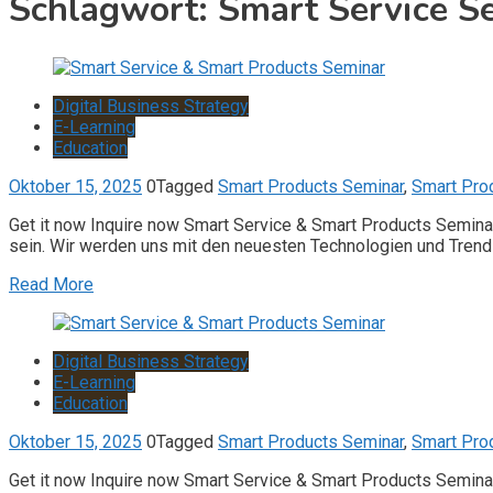
Schlagwort:
Smart Service S
Digital Business Strategy
E-Learning
Education
Oktober 15, 2025
0
Tagged
Smart Products Seminar
,
Smart Pro
Get it now Inquire now Smart Service & Smart Products Semina
sein. Wir werden uns mit den neuesten Technologien und Trends
Read More
Digital Business Strategy
E-Learning
Education
Oktober 15, 2025
0
Tagged
Smart Products Seminar
,
Smart Pro
Get it now Inquire now Smart Service & Smart Products Semina