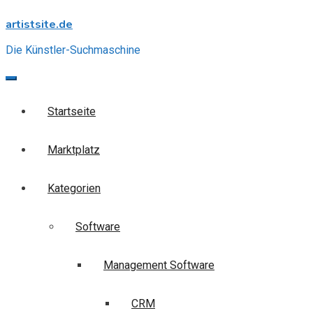
Skip
artistsite.de
to
content
Die Künstler-Suchmaschine
Startseite
Marktplatz
Kategorien
Software
Management Software
CRM