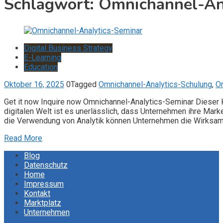
Schlagwort:
Omnichannel-An
Digital Business Strategy
E-Learning
Education
Oktober 16, 2025
0
Tagged
Omnichannel-Analytics-Schulung
,
O
Get it now Inquire now Omnichannel-Analytics-Seminar Dieser 
digitalen Welt ist es unerlässlich, dass Unternehmen ihre Mark
die Verwendung von Analytik können Unternehmen die Wirksamk
Read More
Blog
Datenschutz
Home
Impressum
Kontakt
Marktplatz
Unternehmen