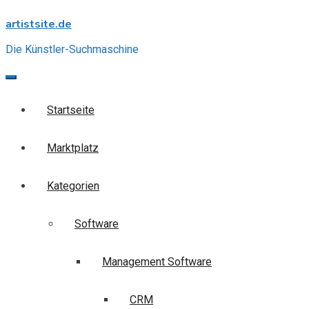
Skip
artistsite.de
to
content
Die Künstler-Suchmaschine
Startseite
Marktplatz
Kategorien
Software
Management Software
CRM