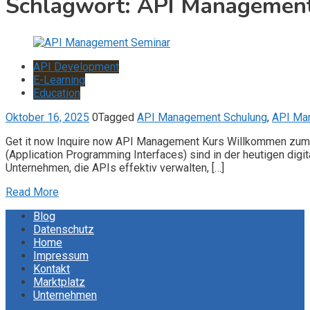
Schlagwort:
API Management
API Development
E-Learning
Education
Oktober 16, 2025
0
Tagged
API Management Schulung
,
API Ma
Get it now Inquire now API Management Kurs Willkommen zum ‚
(Application Programming Interfaces) sind in der heutigen dig
Unternehmen, die APIs effektiv verwalten, […]
Read More
Blog
Datenschutz
Home
Impressum
Kontakt
Marktplatz
Unternehmen