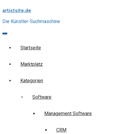
Skip
artistsite.de
to
content
Die Künstler-Suchmaschine
Startseite
Marktplatz
Kategorien
Software
Management Software
CRM