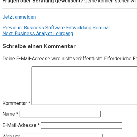
Fragen oder Beratung gewünscht?
Gerne können stehen wir
Jetzt anmelden
Beitragsnavigation
Previous:
Business Software Entwicklung Seminar
Next:
Business Analyst Lehrgang
Schreibe einen Kommentar
Deine E-Mail-Adresse wird nicht veröffentlicht.
Erforderliche F
Kommentar
*
Name
*
E-Mail-Adresse
*
Website