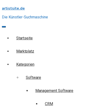
Skip
artistsite.de
to
content
Die Künstler-Suchmaschine
Startseite
Marktplatz
Kategorien
Software
Management Software
CRM