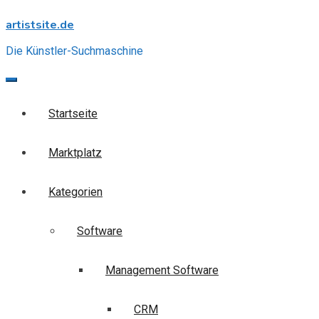
Skip
artistsite.de
to
content
Die Künstler-Suchmaschine
Startseite
Marktplatz
Kategorien
Software
Management Software
CRM