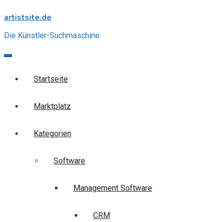
Skip
artistsite.de
to
content
Die Künstler-Suchmaschine
Startseite
Marktplatz
Kategorien
Software
Management Software
CRM