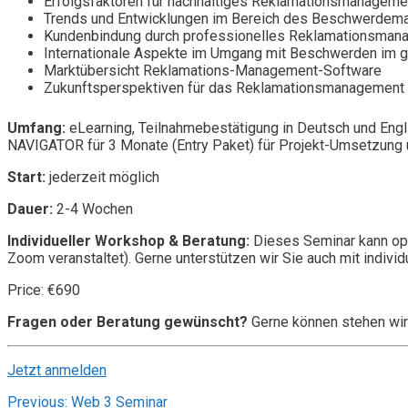
Erfolgsfaktoren für nachhaltiges Reklamationsmanageme
Trends und Entwicklungen im Bereich des Beschwerde
Kundenbindung durch professionelles Reklamationsman
Internationale Aspekte im Umgang mit Beschwerden im g
Marktübersicht Reklamations-Management-Software
Zukunftsperspektiven für das Reklamationsmanagement 
Umfang:
eLearning, Teilnahmebestätigung in Deutsch und Engl
NAVIGATOR für 3 Monate (Entry Paket) für Projekt-Umsetzung u
Start:
jederzeit möglich
Dauer:
2-4 Wochen
Individueller Workshop & Beratung:
Dieses Seminar kann opt
Zoom veranstaltet). Gerne unterstützen wir Sie auch mit individ
Price: €690
Fragen oder Beratung gewünscht?
Gerne können stehen wir
Jetzt anmelden
Beitragsnavigation
Previous:
Web 3 Seminar