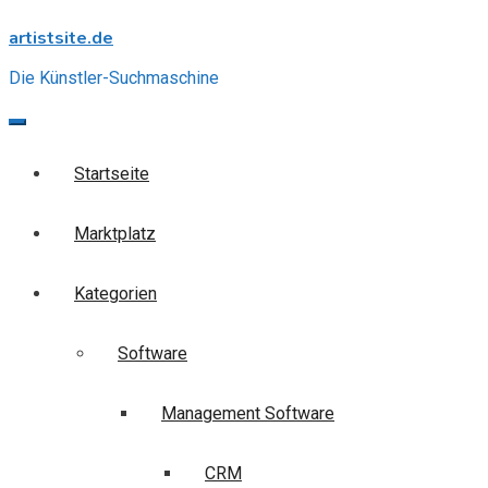
Skip
artistsite.de
to
content
Die Künstler-Suchmaschine
Startseite
Marktplatz
Kategorien
Software
Management Software
CRM