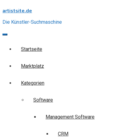
Skip
artistsite.de
to
content
Die Künstler-Suchmaschine
Startseite
Marktplatz
Kategorien
Software
Management Software
CRM