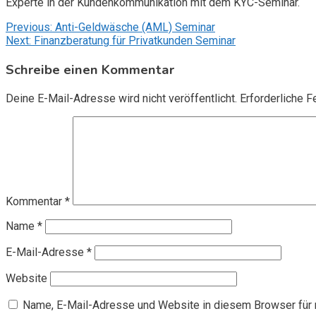
Experte in der Kundenkommunikation mit dem KYC-Seminar.
Beitragsnavigation
Previous:
Anti-Geldwäsche (AML) Seminar
Next:
Finanzberatung für Privatkunden Seminar
Schreibe einen Kommentar
Deine E-Mail-Adresse wird nicht veröffentlicht.
Erforderliche F
Kommentar
*
Name
*
E-Mail-Adresse
*
Website
Name, E-Mail-Adresse und Website in diesem Browser für