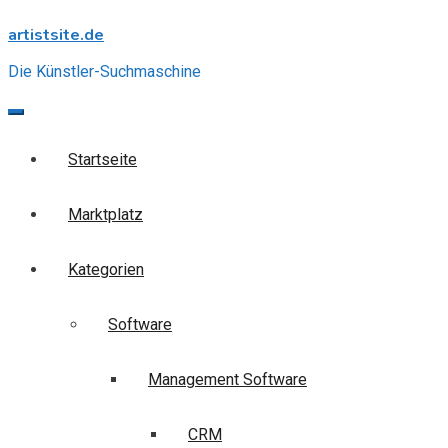
Skip
artistsite.de
to
content
Die Künstler-Suchmaschine
Startseite
Marktplatz
Kategorien
Software
Management Software
CRM