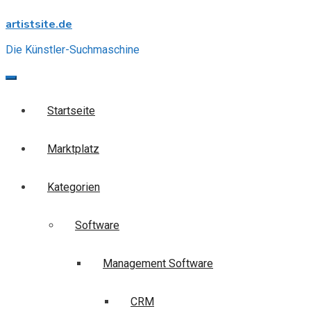
Skip
artistsite.de
to
content
Die Künstler-Suchmaschine
Startseite
Marktplatz
Kategorien
Software
Management Software
CRM