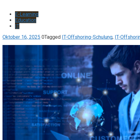
E-Learning
Education
IT
Oktober 16, 2025
0
Tagged
IT-Offshoring-Schulung
,
IT-Offshor