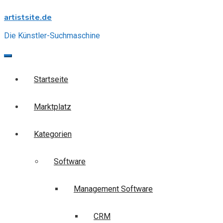
Skip
artistsite.de
to
content
Die Künstler-Suchmaschine
Startseite
Marktplatz
Kategorien
Software
Management Software
CRM