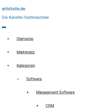
Skip
artistsite.de
to
content
Die Künstler-Suchmaschine
Startseite
Marktplatz
Kategorien
Software
Management Software
CRM