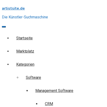
Skip
artistsite.de
to
content
Die Künstler-Suchmaschine
Startseite
Marktplatz
Kategorien
Software
Management Software
CRM