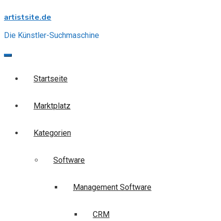
Skip
artistsite.de
to
content
Die Künstler-Suchmaschine
Startseite
Marktplatz
Kategorien
Software
Management Software
CRM