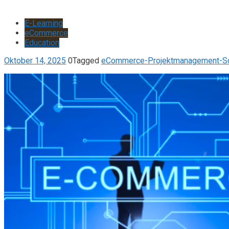
E-Learning
eCommerce
Education
Oktober 14, 2025
0
Tagged
eCommerce-Projektmanagement-Sc