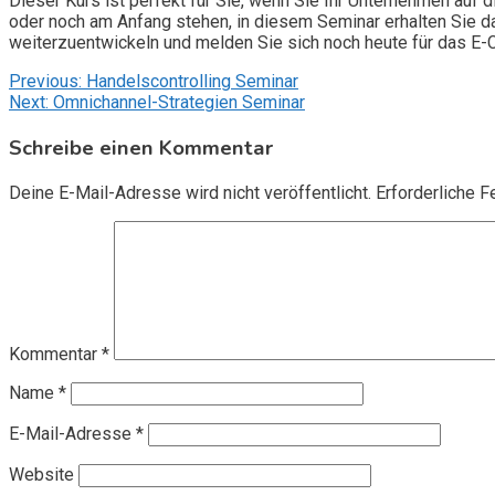
Dieser Kurs ist perfekt für Sie, wenn Sie Ihr Unternehmen auf 
oder noch am Anfang stehen, in diesem Seminar erhalten Sie d
weiterzuentwickeln und melden Sie sich noch heute für das E-
Beitragsnavigation
Previous:
Handelscontrolling Seminar
Next:
Omnichannel-Strategien Seminar
Schreibe einen Kommentar
Deine E-Mail-Adresse wird nicht veröffentlicht.
Erforderliche F
Kommentar
*
Name
*
E-Mail-Adresse
*
Website