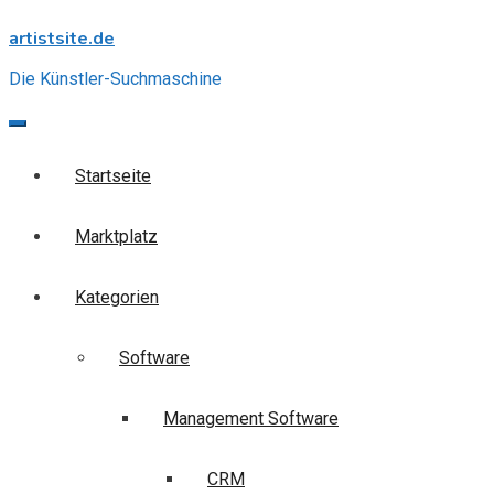
Skip
artistsite.de
to
content
Die Künstler-Suchmaschine
Startseite
Marktplatz
Kategorien
Software
Management Software
CRM