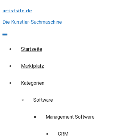
Skip
artistsite.de
to
content
Die Künstler-Suchmaschine
Startseite
Marktplatz
Kategorien
Software
Management Software
CRM