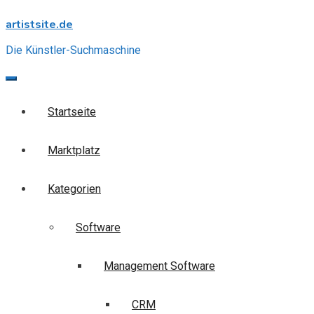
Skip
artistsite.de
to
content
Die Künstler-Suchmaschine
Startseite
Marktplatz
Kategorien
Software
Management Software
CRM