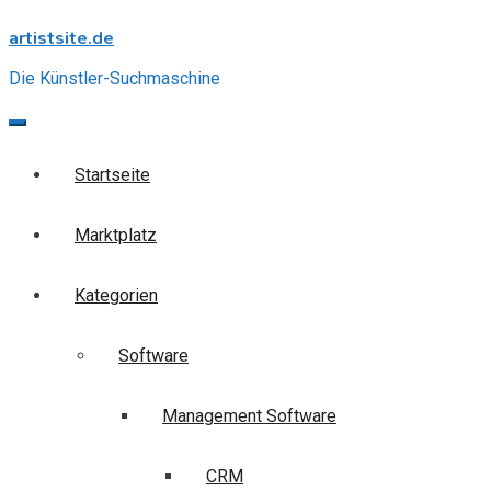
Skip
artistsite.de
to
content
Die Künstler-Suchmaschine
Startseite
Marktplatz
Kategorien
Software
Management Software
CRM