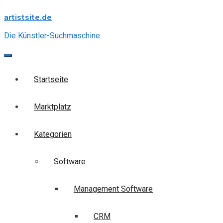
Skip
artistsite.de
to
content
Die Künstler-Suchmaschine
Startseite
Marktplatz
Kategorien
Software
Management Software
CRM