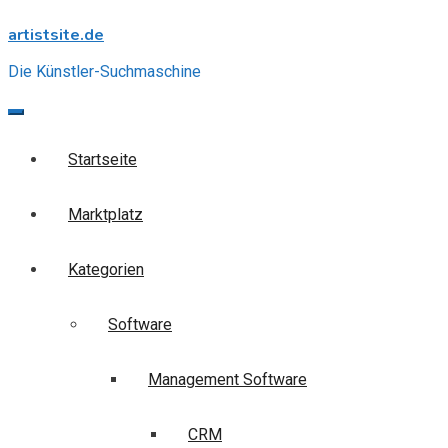
Skip
artistsite.de
to
content
Die Künstler-Suchmaschine
Startseite
Marktplatz
Kategorien
Software
Management Software
CRM