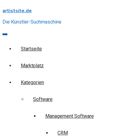
Skip
artistsite.de
to
content
Die Künstler-Suchmaschine
Startseite
Marktplatz
Kategorien
Software
Management Software
CRM