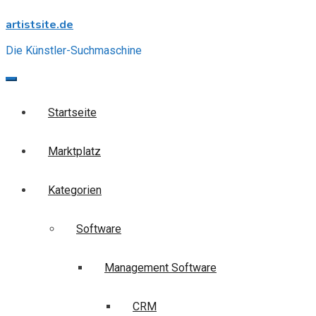
Skip
artistsite.de
to
content
Die Künstler-Suchmaschine
Startseite
Marktplatz
Kategorien
Software
Management Software
CRM