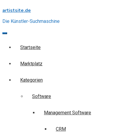
Skip
artistsite.de
to
content
Die Künstler-Suchmaschine
Startseite
Marktplatz
Kategorien
Software
Management Software
CRM