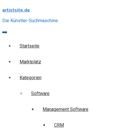
Skip
artistsite.de
to
content
Die Künstler-Suchmaschine
Startseite
Marktplatz
Kategorien
Software
Management Software
CRM