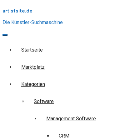
Skip
artistsite.de
to
content
Die Künstler-Suchmaschine
Startseite
Marktplatz
Kategorien
Software
Management Software
CRM