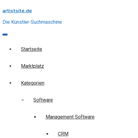
Skip
artistsite.de
to
content
Die Künstler-Suchmaschine
Startseite
Marktplatz
Kategorien
Software
Management Software
CRM