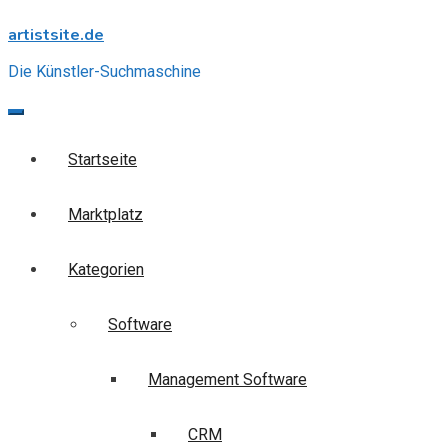
Skip
artistsite.de
to
content
Die Künstler-Suchmaschine
Startseite
Marktplatz
Kategorien
Software
Management Software
CRM