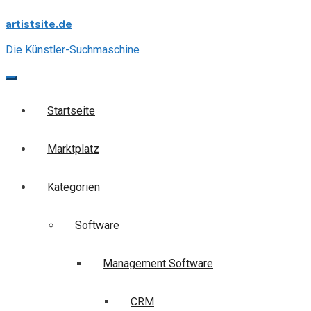
Skip
artistsite.de
to
content
Die Künstler-Suchmaschine
Startseite
Marktplatz
Kategorien
Software
Management Software
CRM