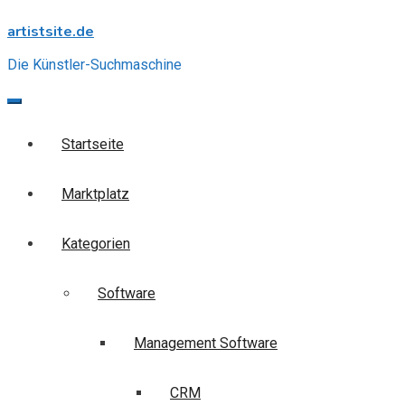
Skip
artistsite.de
to
content
Die Künstler-Suchmaschine
Startseite
Marktplatz
Kategorien
Software
Management Software
CRM