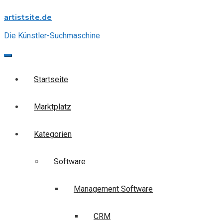
Skip
artistsite.de
to
content
Die Künstler-Suchmaschine
Startseite
Marktplatz
Kategorien
Software
Management Software
CRM