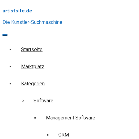
Skip
artistsite.de
to
content
Die Künstler-Suchmaschine
Startseite
Marktplatz
Kategorien
Software
Management Software
CRM