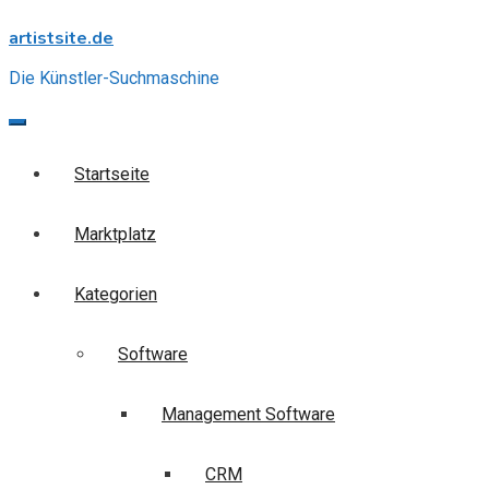
Skip
artistsite.de
to
content
Die Künstler-Suchmaschine
Startseite
Marktplatz
Kategorien
Software
Management Software
CRM