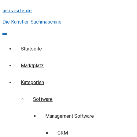
Skip
artistsite.de
to
content
Die Künstler-Suchmaschine
Startseite
Marktplatz
Kategorien
Software
Management Software
CRM