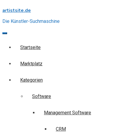
Skip
artistsite.de
to
content
Die Künstler-Suchmaschine
Startseite
Marktplatz
Kategorien
Software
Management Software
CRM