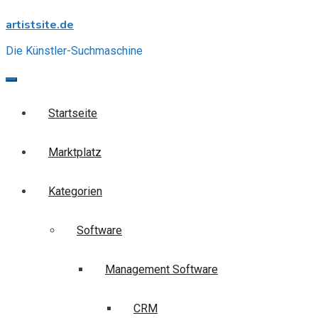
Skip
artistsite.de
to
content
Die Künstler-Suchmaschine
Startseite
Marktplatz
Kategorien
Software
Management Software
CRM