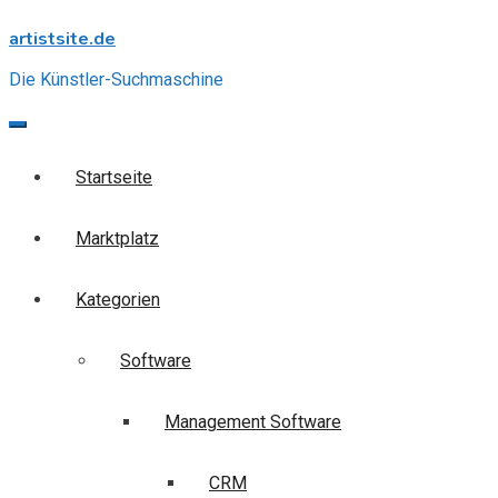
Skip
artistsite.de
to
content
Die Künstler-Suchmaschine
Startseite
Marktplatz
Kategorien
Software
Management Software
CRM